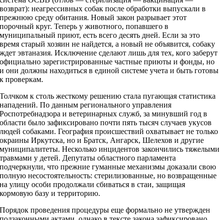
возврат): неагрессивных собак после обработки выпускали в
прежнюю среду обитания. Новый закон разрывает этот
порочный круг. Теперь у животного, попавшего в
муниципальный приют, есть всего десять дней. Если за это
время старый хозяин не найдется, а новый не объявится, собаку
ждет эвтаназия. Исключение сделают лишь для тех, кого заберут
официально зарегистрированные частные приюты и фонды, но
и они должны находиться в единой системе учета и быть готовы
к проверкам.
Толчком к столь жесткому решению стала пугающая статистика
нападений. По данным регионального управления
Роспотребнадзора и ветеринарных служб, за минувший год в
области было зафиксировано почти пять тысяч случаев укусов
людей собаками. География происшествий охватывает не только
окраины Иркутска, но и Братск, Ангарск, Шелехов и другие
муниципалитеты. Несколько инцидентов закончились тяжелыми
травмами у детей. Депутаты областного парламента
подчеркнули, что прежние гуманные механизмы доказали свою
полную несостоятельность: стерилизованные, но возвращенные
на улицу особи продолжали сбиваться в стаи, защищая
кормовую базу и территорию.
Порядок проведения процедуры еще формально не утвержден
подзаконными актами, однако в тексте закона зафиксировано