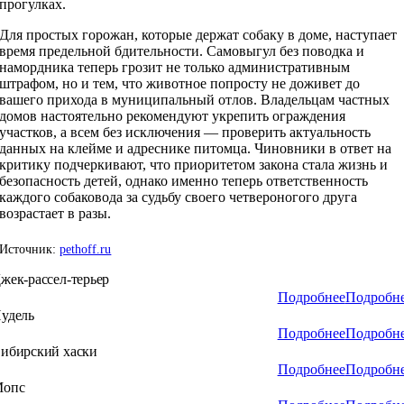
прогулках.
Для простых горожан, которые держат собаку в доме, наступает
время предельной бдительности. Самовыгул без поводка и
намордника теперь грозит не только административным
штрафом, но и тем, что животное попросту не доживет до
вашего прихода в муниципальный отлов. Владельцам частных
домов настоятельно рекомендуют укрепить ограждения
участков, а всем без исключения — проверить актуальность
данных на клейме и адреснике питомца. Чиновники в ответ на
критику подчеркивают, что приоритетом закона стала жизнь и
безопасность детей, однако именно теперь ответственность
каждого собаковода за судьбу своего четвероногого друга
возрастает в разы.
Источник:
pethoff.ru
жек-рассел-терьер
Подробнее
Подробн
удель
Подробнее
Подробн
ибирский хаски
Подробнее
Подробн
опс