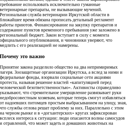
требование использовать исключительно гуманные
ветеринарные препараты, не вызывающие мучений.
Региональная служба ветеринарии Иркутской области в
ближайшее время обязана прописать детальный регламент
работы приютов. Финансирование на закупку препаратов и
содержание пунктов временного пребывания уже заложено в
региональный бюджет. Закон вступает в силу с момента
официального опубликования, и чиновники уверяют, что
медлить с его реализацией не намерены.
Почему это важно
Принятие закона разделило общество на два непримиримых
лагеря. Зоозащитные организации Иркутска, а вслед за ними и
федеральные фонды, взорвали социальные сети акциями
протеста, называя решение властей «капитуляцией перед
человеческой безответственностью». Активисты справедливо
указывают, что стремительное умерщвление развязывает руки
недобросовестным хозяевам, которые теперь смогут избавляться
от надоевших питомцев простым выбрасыванием на улицу, зная,
что службы отлова решат проблему за них. Параллельно с этим
на черном рынке и в «догхантерских» кругах зафиксирован
всплеск интереса к ситуации: люди опасаются волны самосудов
и отравлений, что может задеть и домашних животных на