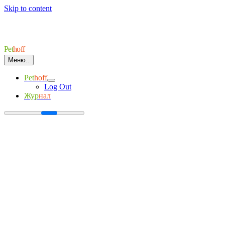
Skip to content
Pet
hoff
Меню..
Pet
hoff
Log Out
Жур
нал