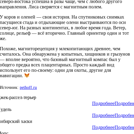
северо-востока успешна в разы чаще, чем с любого другого
направления. Лиса сверяется с магнитным полем.
У коров и оленей — своя история. На спутниковых снимках
пасущиеся стада и отдыхающие олени выстраиваются по оси
север-юг. На разных континентах, в любое время года. Ветер,
солнце, рельеф — всё вторично. Главный ориентир один и тот
же.
Похоже, магниторецепция у млекопитающих древнее, чем
считалось. Она обнаружена у копытных, хищников и грызунов
— вполне вероятно, что базовый магнитный компас был у
общего предка всех плацентарных. Просто каждый вид
использует его по-своему: одни для охоты, другие для
навигации.
Источник:
pethoff.ru
жек-рассел-терьер
Подробнее
Подробн
удель
Подробнее
Подробн
ибирский хаски
Подробнее
Подробн
опс