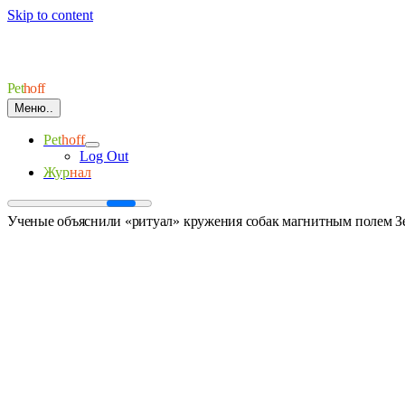
Skip to content
Pet
hoff
Меню..
Pet
hoff
Log Out
Жур
нал
Ученые объяснили «ритуал» кружения собак магнитным полем З