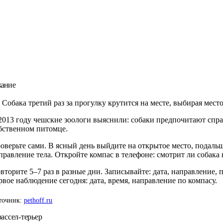
жание
Собака третий раз за прогулку крутится на месте, выбирая мест
2013 году чешские зоологи выяснили: собаки предпочитают спра
бственном питомце.
оверьте сами. В ясный день выйдите на открытое место, подаль
правление тела. Откройте компас в телефоне: смотрит ли собака 
вторите 5–7 раз в разные дни. Записывайте: дата, направление
рвое наблюдение сегодня: дата, время, направление по компасу.
точник:
pethoff.ru
ассел-терьер