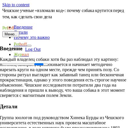
Skip to content
Чешские ученые «взломали код»: почему собака крутится перед
тем, как сделать свои дела
Введение
Pet
hoff
Детали
Меню..
Почему это важно
Pet
hoff
Введение
Log Out
Жур
нал
Каждый владелец собаки хотя бы раз наблюдал эту картину:
питомец замирает, принюхивается и начинает методично
нарезать круги на одном месте, прежде чем принять позу. Со
стороны ритуал выглядит как забавный танец или бесконечная
прокрастинация, однако у этого поведения есть строгое научное
объяснение. Чешские исследователи потратили два года на
наблюдения и пришли к выводу, что ваша собака в этот момент
сверяется с магнитным полем Земли.
Детали
Группа зоологов под руководством Хинека Бурды из Чешского
университета естественных наук провела масштабное
исследование, в ходе которого были проанализированы 1893