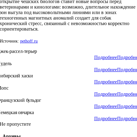
открытие чешских биологов ставит новые вопросы перед
ветеринарами и кинологами: возможно, длительное нахождение
зон выгула под высоковольтными линиями или в зонах
техногенных магнитных аномалий создает для собак
хронический стресс, связанный с невозможностью корректно
сориентироваться.
Источник:
pethoff.ru
жек-рассел-терьер
Подробнее
Подробн
удель
Подробнее
Подробн
ибирский хаски
Подробнее
Подробн
опс
Подробнее
Подробн
ранцузский бульдог
Подробнее
Подробн
емецкая овчарка
Подробнее
Подробн
Не пропустите
Архивы