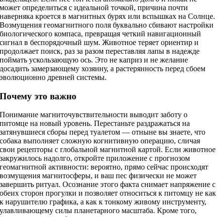
может определиться с идеальной точкой, причина почти
наверняка кроется в магнитных бурях или вспышках на Солнце.
Возмущения геомагнитного поля буквально сбивают настройки
биологического компаса, превращая четкий навигационный
сигнал в беспорядочный шум. Животное теряет ориентир и
продолжает поиск, раз за разом переставляя лапы в надежде
поймать ускользающую ось. Это не каприз и не желание
досадить замерзающему хозяину, а растерянность перед сбоем
эволюционно древней системы.
Почему это важно
Понимание магниточувствительности выводит заботу о
питомце на новый уровень. Перестаньте раздражаться на
затянувшиеся сборы перед туалетом — отныне вы знаете, что
собака выполняет сложную когнитивную операцию, сличая
свои рецепторы с глобальной магнитной картой. Если животное
закружилось надолго, откройте приложение с прогнозом
геомагнитной активности: вероятно, прямо сейчас происходят
возмущения магнитосферы, и ваш пес физически не может
завершить ритуал. Осознание этого факта снимает напряжение с
обеих сторон прогулки и позволяет относиться к питомцу не как
к нарушителю графика, а как к тонкому живому инструменту,
улавливающему силы планетарного масштаба. Кроме того,