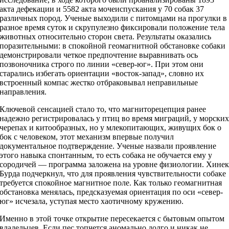
акта дефекации и 5582 акта мочеиспускания у 70 собак 37
различных пород. Ученые выходили с питомцами на прогулки в
разное время суток и скрупулезно фиксировали положение тела
животных относительно сторон света. Результаты оказались
поразительными: в спокойной геомагнитной обстановке собаки
демонстрировали четкое предпочтение выравнивать ось
позвоночника строго по линии «север-юг». При этом они
старались избегать ориентации «восток-запад», словно их
встроенный компас жестко отбраковывал неправильные
направления.
Ключевой сенсацией стало то, что магниторецепция ранее
надежно регистрировалась у птиц во время миграций, у морски
черепах и китообразных, но у млекопитающих, живущих бок о
бок с человеком, этот механизм впервые получил
документальное подтверждение. Ученые назвали проявление
этого навыка спонтанным, то есть собака не обучается ему у
сородичей — программа заложена на уровне физиологии. Хине
Бурда подчеркнул, что для проявления чувствительности собаке
требуется спокойное магнитное поле. Как только геомагнитная
обстановка менялась, предсказуемая ориентация по оси «север-
юг» исчезала, уступая место хаотичному кружению.
Именно в этой точке открытие пересекается с бытовым опытом
владельцев. Если пес топчется аномально долго и никак не